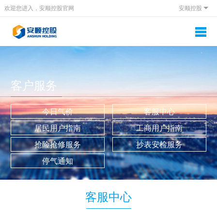
欢迎您进入，安顺控股官网
安顺控股
客户服务
今日气价
客服中心
居民用户指南
工商用户指南
抢险抢修服务
抄表安检服务
停气通知
客服中心